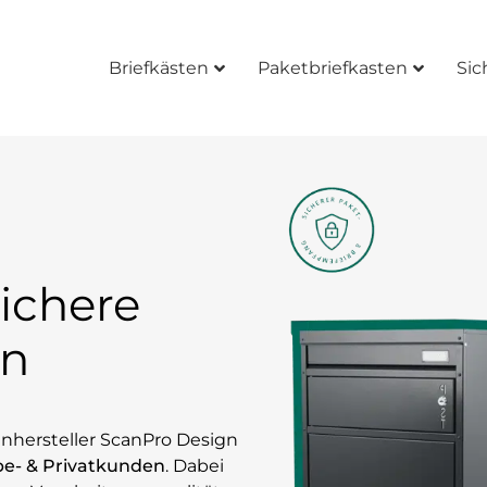
Briefkästen
Paketbriefkasten
–
Sic
ichere
en
enhersteller ScanPro Design
e- & Privatkunden
. Dabei