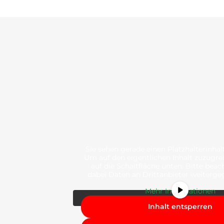
Sie sehen gerade einen Platzhalterinha
Um auf den eigentlichen Inhalt zuzugreif
auf die Schaltfläche unten. Bitte beac
dabei Daten an Drittanbieter weiterg
Mehr Informationen
Inhalt entsperren