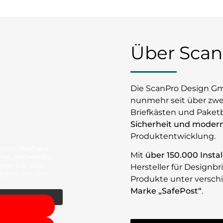
Über Scan
Die ScanPro Design G
nunmehr seit über zwe
Briefkästen und Paket
Sicherheit und moder
Produktentwicklung.
lt von
YouTube
.
Mit
über 150.000 Insta
en, klicken Sie
hten Sie, dass
Hersteller für Designb
egeben werden.
Produkte unter versch
Marke „SafePost“
.