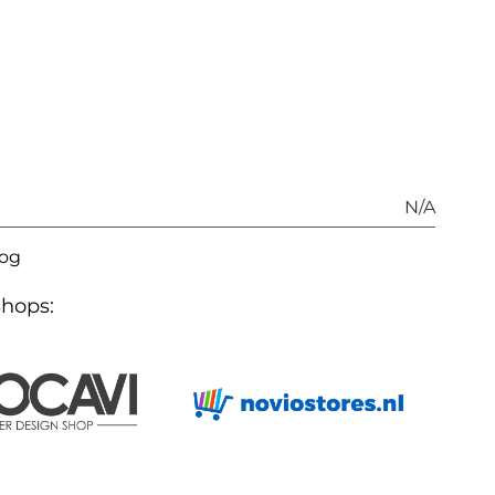
N/A
log
Shops: